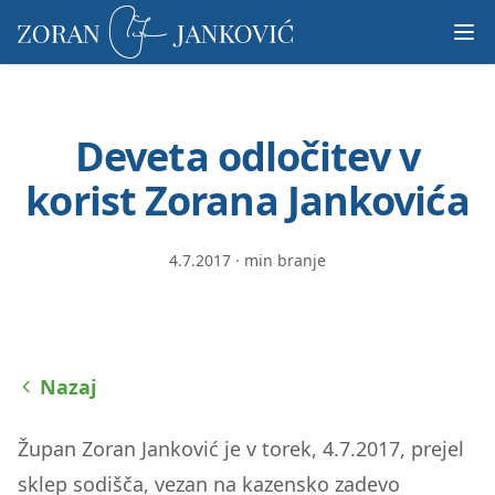
Prosimo,
upoštevajte:
To
spletno
mesto
Deveta odločitev v
vključuje
sistem
korist Zorana Jankovića
dostopnosti.
4.7.2017
·
min branje
Nazaj
Župan Zoran Janković je v torek, 4.7.2017, prejel
sklep sodišča, vezan na kazensko zadevo