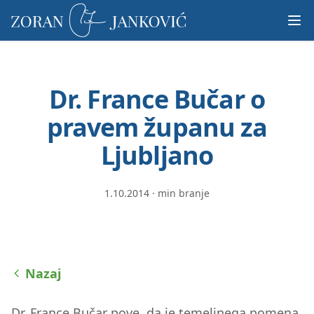
Prosimo,
upoštevajte:
To
spletno
mesto
Dr. France Bučar o
vključuje
sistem
pravem županu za
dostopnosti.
Ljubljano
1.10.2014
·
min branje
Nazaj
Dr. France Bučar pove, da je temeljnega pomena,