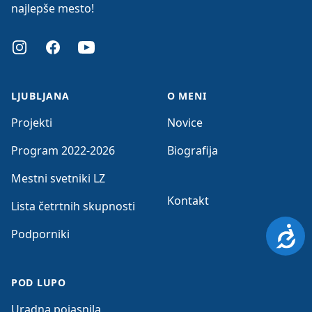
najlepše mesto!
Instagram
Facebook
Youtube
LJUBLJANA
O MENI
Projekti
Novice
Program 2022-2026
Biografija
Mestni svetniki LZ
Kontakt
Lista četrtnih skupnosti
Dosto
Podporniki
POD LUPO
Uradna pojasnila