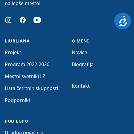
najlepše mesto!
Dosto
Instagram
Facebook
Youtube
LJUBLJANA
O MENI
Projekti
Novice
Program 2022-2026
Biografija
Mestni svetniki LZ
Kontakt
Lista četrtnih skupnosti
Podporniki
POD LUPO
Uradna pojasnila