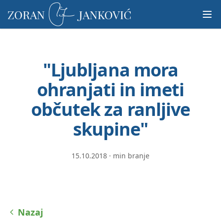
Prosimo,
upoštevajte:
To
spletno
mesto
"Ljubljana mora
vključuje
sistem
ohranjati in imeti
dostopnosti.
občutek za ranljive
skupine"
15.10.2018
·
min branje
Nazaj