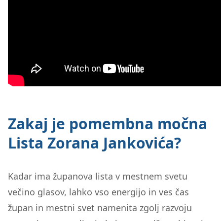
Zakaj je pomembna močna
Lista Zorana Jankovića?
Kadar ima županova lista v mestnem svetu
večino glasov, lahko vso energijo in ves čas
župan in mestni svet namenita zgolj razvoju