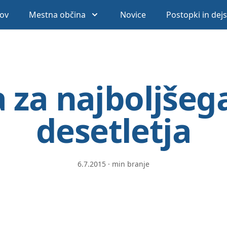
ov
Mestna občina
Novice
Postopki in dej
 za najboljšeg
desetletja
6.7.2015
·
min branje