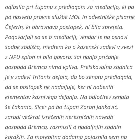
oglasila pri županu s predlogom za mediacijo, ki pa
po nasvetu pravne službe MOL in odvetniške pisarne
Čeferin, ki obravnava postopek, ni bila sprejeta.
Pogovarjali so se o mediaciji, vendar le na osnovi
sodbe sodišča, medtem ko o kazenski zadevi v zvezi
z NPU sploh ni bilo govora, saj nanjo pričanje
gospoda Bremca nima vpliva. Preiskovalna sodnica
je v zadevi Tritonis dejala, da bo senatu predlagala,
da se postopek ne nadaljuje, ker ni nobenih
elementov kaznivega dejanja. Na odločitev senata
še čakamo. Sicer pa bo župan Zoran Janković,
zaradi večkrat izrečenih neresničnih navedb
gospoda Bremca, razmislil o nadaljnjih sodnih
korakih. Za morebitna dodatna pojasnila sem na