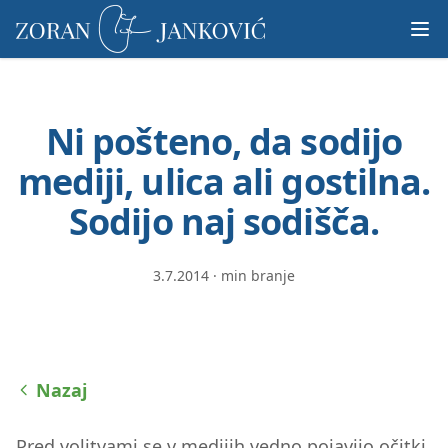
Prosimo,
upoštevajte:
To
spletno
mesto
Ni pošteno, da sodijo
vključuje
sistem
mediji, ulica ali gostilna.
dostopnosti.
Sodijo naj sodišča.
3.7.2014
·
min branje
Nazaj
Pred volitvami se v medijih vedno pojavijo očitki