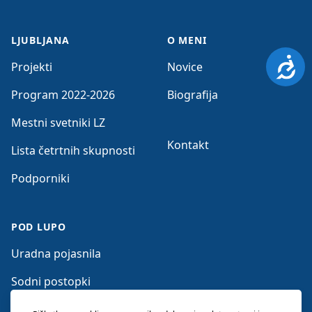
LJUBLJANA
O MENI
Dosto
Projekti
Novice
Program 2022-2026
Biografija
Mestni svetniki LZ
Kontakt
Lista četrtnih skupnosti
Podporniki
POD LUPO
Uradna pojasnila
Sodni postopki
Očitki nasprotnikov