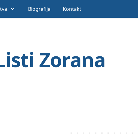
stva
Biografija
Kontakt
 Listi Zorana