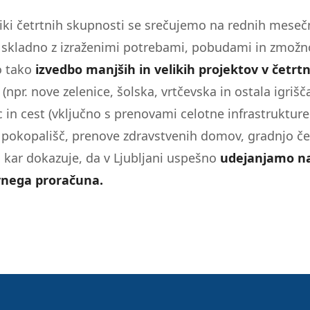
iki četrtnih skupnosti se srečujemo na rednih meseč
n skladno z izraženimi potrebami, pobudami in zmož
o tako
izvedbo manjših in velikih projektov v četrt
(npr. nove zelenice, šolska, vrtčevska in ostala igrišč
c in cest (vključno s prenovami celotne infrastruktur
ve pokopališč, prenove zdravstvenih domov, gradnjo če
, kar dokazuje, da v Ljubljani uspešno
udejanjamo n
ivnega proračuna.