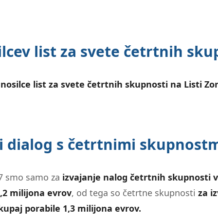
lcev list za svete četrtnih sku
o
nosilce list za svete četrtnih skupnosti na Listi Z
i dialog s četrtnimi skupnost
07 smo samo za
izvajanje nalog četrtnih skupnosti 
5,2 milijona evrov
, od tega so četrtne skupnosti
za i
kupaj porabile 1,3 milijona evrov.