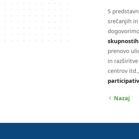
S predstavn
srečanjih i
dogovorim
skupnostih
prenovo uli
in razširit
centrov itd.
participat
Nazaj