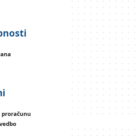
pnosti
orana
mi
v proračunu
zvedbo