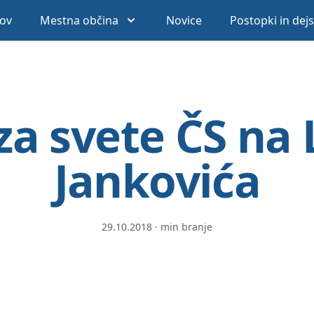
ov
Mestna občina
Novice
Postopki in dej
 za svete ČS na
Jankovića
29.10.2018
·
min branje