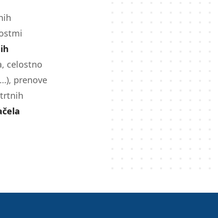
nih
nostmi
nih
a, celostno
e…), prenove
trtnih
ačela