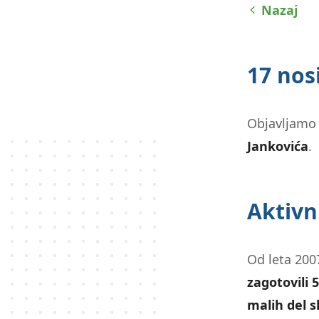
Nazaj
zaslona;
Pritisnite
Control-
F10,
17 nosi
da
odprete
meni
Objavljam
za
Jankovića
.
dostopnost.
Aktivn
Od leta 20
zagotovili 
malih del s