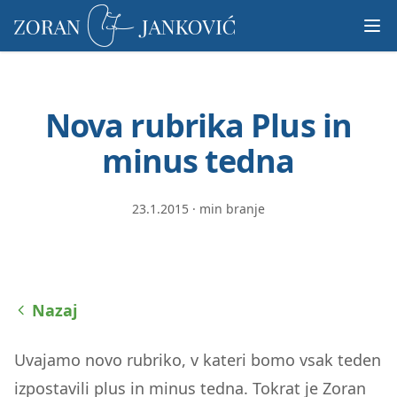
Prosimo,
upoštevajte:
To
spletno
mesto
Nova rubrika Plus in
vključuje
sistem
minus tedna
dostopnosti.
23.1.2015
·
min branje
Nazaj
Uvajamo novo rubriko, v kateri bomo vsak teden
izpostavili plus in minus tedna. Tokrat je Zoran