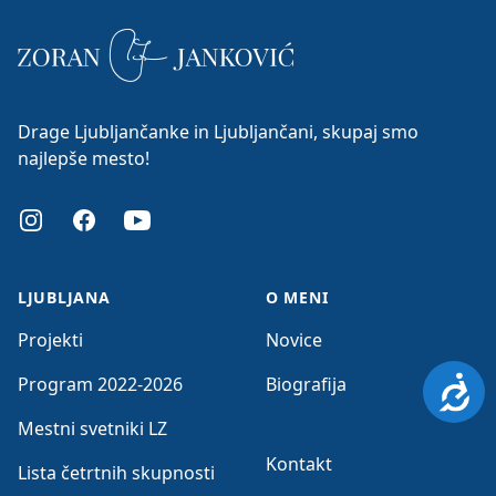
Drage Ljubljančanke in Ljubljančani, skupaj smo
najlepše mesto!
Instagram
Facebook
Youtube
LJUBLJANA
O MENI
Projekti
Novice
Program 2022-2026
Biografija
Dosto
Mestni svetniki LZ
Kontakt
Lista četrtnih skupnosti