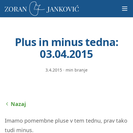
Prosimo,
upoštevajte:
To
spletno
mesto
Plus in minus tedna:
vključuje
sistem
03.04.2015
dostopnosti.
3.4.2015
·
min branje
Nazaj
Imamo pomembne pluse v tem tednu, prav tako
tudi minus.