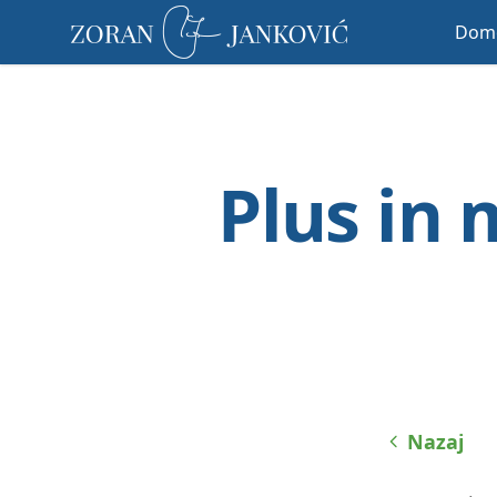
Prosimo,
Dom
upoštevajte:
To
spletno
mesto
vključuje
sistem
Plus in 
dostopnosti.
Pritisnite
Control-
F11,
da
prilagodite
spletno
mesto
slabovidnim,
ki
Nazaj
uporabljajo
bralnik