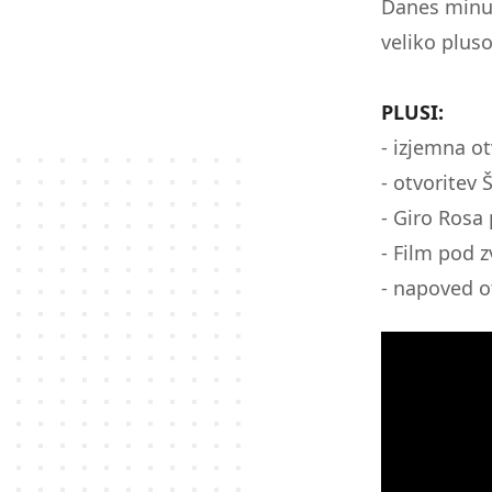
Danes minus
zaslona;
veliko pluso
Pritisnite
Control-
F10,
PLUSI:
da
- izjemna ot
odprete
meni
- otvoritev
za
- Giro Rosa 
dostopnost.
- Film pod 
- napoved o