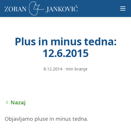
Prosimo,
upoštevajte:
To
spletno
mesto
Plus in minus tedna:
vključuje
sistem
12.6.2015
dostopnosti.
8.12.2014
·
min branje
Nazaj
Objavljamo pluse in minus tedna.