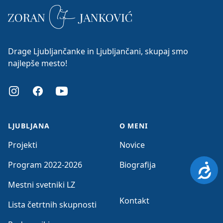
Drage Ljubljančanke in Ljubljančani, skupaj smo
najlepše mesto!
Instagram
Facebook
Youtube
LJUBLJANA
O MENI
Projekti
Novice
Program 2022-2026
Biografija
Dosto
Mestni svetniki LZ
Kontakt
Lista četrtnih skupnosti