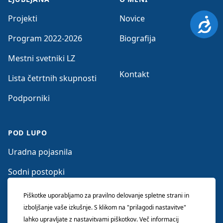
Projekti
Novice
Dosto
Program 2022-2026
Biografija
Mestni svetniki LZ
Kontakt
Lista četrtnih skupnosti
Podporniki
POD LUPO
Uradna pojasnila
Sodni postopki
Očitki nasprotnikov
Piškotke uporabljamo za pravilno delovanje spletne strani in
izboljšanje vaše izkušnje. S klikom na "prilagodi nastavitve"
lahko upravljate z nastavitvami piškotkov. Več informacij