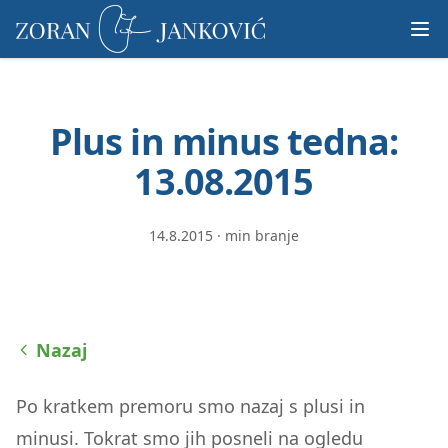
Prosimo,
upoštevajte:
To
spletno
mesto
Plus in minus tedna:
vključuje
sistem
13.08.2015
dostopnosti.
14.8.2015
·
min branje
Nazaj
Po kratkem premoru smo nazaj s plusi in
minusi. Tokrat smo jih posneli na ogledu