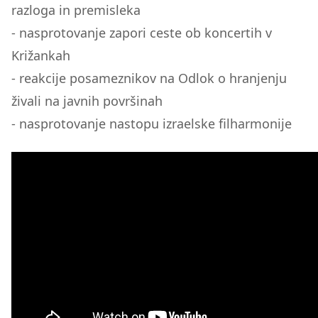
razloga in premisleka
- nasprotovanje zapori ceste ob koncertih v
Križankah
- reakcije posameznikov na Odlok o hranjenju
živali na javnih površinah
- nasprotovanje nastopu izraelske filharmonije