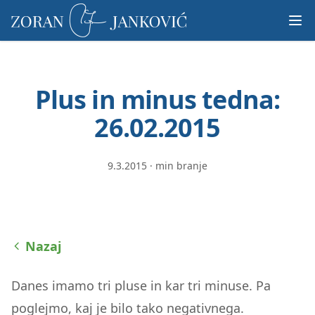
Prosimo,
upoštevajte:
To
spletno
mesto
Plus in minus tedna:
vključuje
sistem
26.02.2015
dostopnosti.
9.3.2015
·
min branje
Nazaj
Danes imamo tri pluse in kar tri minuse. Pa
poglejmo, kaj je bilo tako negativnega.