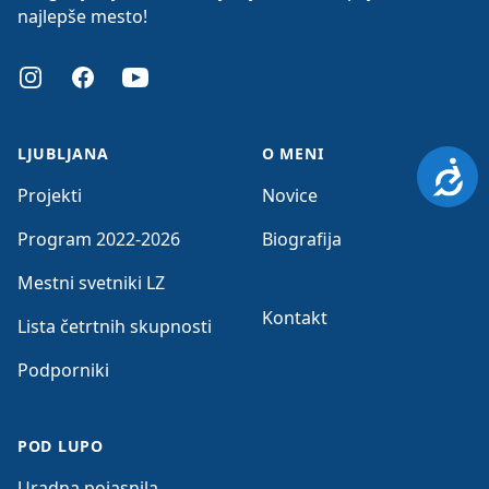
najlepše mesto!
Instagram
Facebook
Youtube
LJUBLJANA
O MENI
Dosto
Projekti
Novice
Program 2022-2026
Biografija
Mestni svetniki LZ
Kontakt
Lista četrtnih skupnosti
Podporniki
POD LUPO
Uradna pojasnila