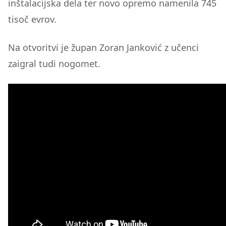
inštalacijska dela ter novo opremo namenila 745
tisoč evrov.
Na otvoritvi je župan Zoran Janković z učenci
zaigral tudi nogomet.