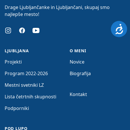
Drage Ljubljančanke in Ljubljančani, skupaj smo
najlepše mesto!
Dosto
Instagram
Facebook
Youtube
LJUBLJANA
O MENI
Projekti
Novice
Program 2022-2026
Biografija
Mestni svetniki LZ
Kontakt
Lista četrtnih skupnosti
Podporniki
POD LUPO