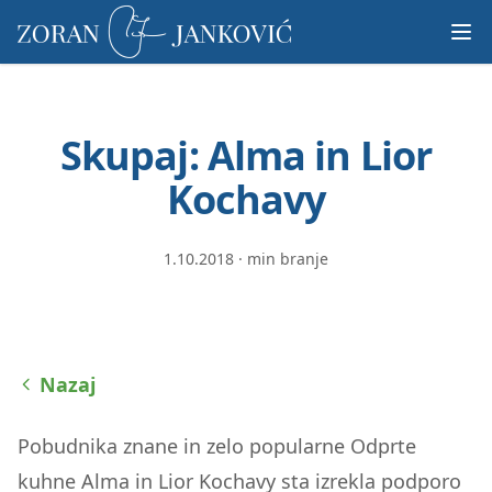
Prosimo,
upoštevajte:
To
spletno
mesto
Skupaj: Alma in Lior
vključuje
sistem
Kochavy
dostopnosti.
1.10.2018
·
min branje
Nazaj
Pobudnika znane in zelo popularne Odprte
kuhne Alma in Lior Kochavy sta izrekla podporo