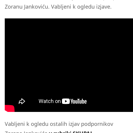
Zoranu Jankoviću. Vabljeni k ogledu izjave.
Vabljeni k ogledu ostalih izjav podpornikov