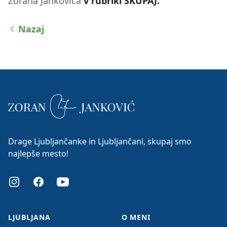
Zorana Jankovića
v rubriki SKUPAJ.
Nazaj
Drage Ljubljančanke in Ljubljančani, skupaj smo
najlepše mesto!
Instagram
Facebook
Youtube
LJUBLJANA
O MENI