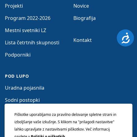
Projekti
Novice
Program 2022-2026
Biografija
Mestni svetniki LZ
Dosto
Kontakt
Lista četrtnih skupnosti
Podporniki
POD LUPO
Uradna pojasnila
Sodni postopki
Očitki nasprotnikov
Piškotke uporabljamo za pravilno delovanje spletne strani in
izboljšanje vaše izkušnje. S klikom na "prilagodi nastavitve"
lahko upravljate z nastavitvami piškotkov. Več informacij
najdete v
Politiki o piškotkih
.