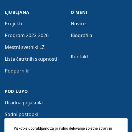
LJUBLJANA
O MENI
Projekti
Novice
Program 2022-2026
Biografija
Mestni svetniki LZ
Kontakt
Lista četrtnih skupnosti
Podporniki
POD LUPO
Uradna pojasnila
Sodni postopki
Očitki nasprotnikov
Piškotke uporabljamo za pravilno delovanje spletne strani in