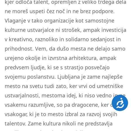
kjer odloča talent, opremljen z veliko trdega dela
ne moreš uspeti čez noč in ne brez podpore.
Vlaganje v tako organizacije kot samostojne
kulturne ustvarjalce ni strošek, ampak investicija
v kreativno, raznoliko in solidarno sedanjost in
prihodnost. Vem, da dušo mesta ne delajo samo
urejeno okolje in izvrstna arhitektura, ampak
predvsem ljudje, ki se s strastjo posvečajo
svojemu poslanstvu. Ljubljana je zame najlepše
mesto na svetu tudi zato, ker vrvi od umetniške
ustvarjalnosti, mestoma idej, ki niso vedno in ne
Dosto
vsakemu razumljive, so pa dragocene, ker ceni
vsakogar, ki je to mesto izbral za razvoj svojih
talentov. Zame kultura nikoli ne predstavlja