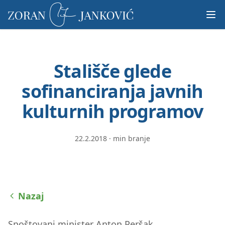
Prosimo,
upoštevajte:
To
spletno
mesto
Stališče glede
vključuje
sistem
sofinanciranja javnih
dostopnosti.
kulturnih programov
22.2.2018
·
min branje
Nazaj
Spoštovani minister Anton Peršak,