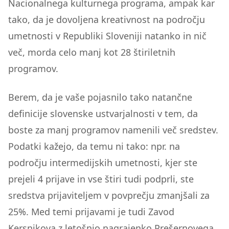
Nacionalnega kulturnega programa, ampak kar
tako, da je dovoljena kreativnost na področju
umetnosti v Republiki Sloveniji natanko in nič
več, morda celo manj kot 28 štiriletnih
programov.
Berem, da je vaše pojasnilo tako natančne
definicije slovenske ustvarjalnosti v tem, da
boste za manj programov namenili več sredstev.
Podatki kažejo, da temu ni tako: npr. na
področju intermedijskih umetnosti, kjer ste
prejeli 4 prijave in vse štiri tudi podprli, ste
sredstva prijaviteljem v povprečju zmanjšali za
25%. Med temi prijavami je tudi Zavod
Kersnikova z letošnjo nagrajenko Prešernovega