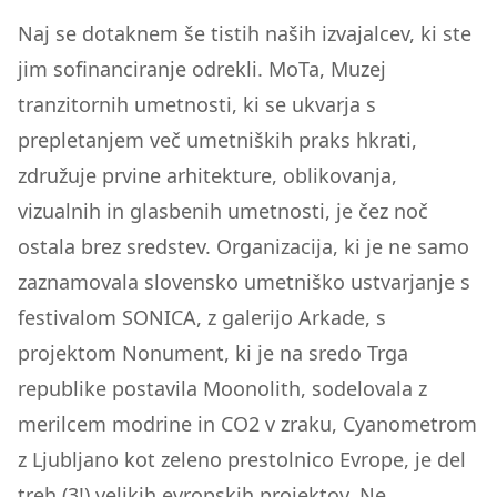
Naj se dotaknem še tistih naših izvajalcev, ki ste
jim sofinanciranje odrekli. MoTa, Muzej
tranzitornih umetnosti, ki se ukvarja s
prepletanjem več umetniških praks hkrati,
združuje prvine arhitekture, oblikovanja,
vizualnih in glasbenih umetnosti, je čez noč
ostala brez sredstev. Organizacija, ki je ne samo
zaznamovala slovensko umetniško ustvarjanje s
festivalom SONICA, z galerijo Arkade, s
projektom Nonument, ki je na sredo Trga
republike postavila Moonolith, sodelovala z
merilcem modrine in CO2 v zraku, Cyanometrom
z Ljubljano kot zeleno prestolnico Evrope, je del
treh (3!) velikih evropskih projektov. Ne