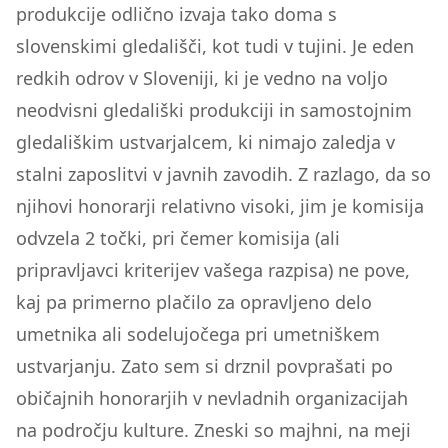
produkcije odlično izvaja tako doma s
slovenskimi gledališči, kot tudi v tujini. Je eden
redkih odrov v Sloveniji, ki je vedno na voljo
neodvisni gledališki produkciji in samostojnim
gledališkim ustvarjalcem, ki nimajo zaledja v
stalni zaposlitvi v javnih zavodih. Z razlago, da so
njihovi honorarji relativno visoki, jim je komisija
odvzela 2 točki, pri čemer komisija (ali
pripravljavci kriterijev vašega razpisa) ne pove,
kaj pa primerno plačilo za opravljeno delo
umetnika ali sodelujočega pri umetniškem
ustvarjanju. Zato sem si drznil povprašati po
običajnih honorarjih v nevladnih organizacijah
na področju kulture. Zneski so majhni, na meji