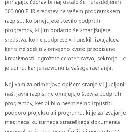
prihajajo, čeprav bi naj ostalo še nerazdeljenih
300.000 EUR sredstev na vašem programskem
razpisu. Ko omejujete število podprtih
programov, ki jim dodatno še zmanjšujete
sredstva, ko ne podprete vrhunskih izvajalcev,
ker ti ne sodijo v omejeno kvoto predpisane
kreativnosti, ogrožate celoten razvoj sektorja. To
je edino, kar je razvidno iz vašega ravnanja.
Naj vam za primerjavo opišem stanje v Ljubljani:
naši javni razpisi ne omejujejo števila podprtih
programov, ker bi bilo nesmiselno izpustiti
podporo projektu ali programu, ki je za izvajanje
mestnega kulturnega strateškega dokumenta
pomemben in dragocen. Če jih vi podprete 27,