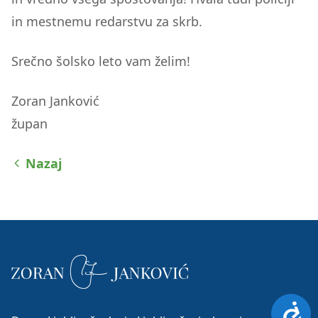
in mestnemu redarstvu za skrb.
Srečno šolsko leto vam želim!
Zoran Janković
župan
Nazaj
Dosto