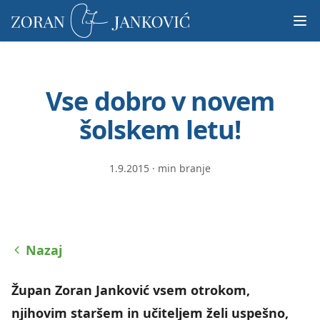
Prosimo,
upoštevajte:
To
spletno
mesto
Vse dobro v novem
vključuje
sistem
šolskem letu!
dostopnosti.
1.9.2015
·
min branje
Nazaj
Župan Zoran Janković vsem otrokom,
njihovim staršem in učiteljem želi uspešno,