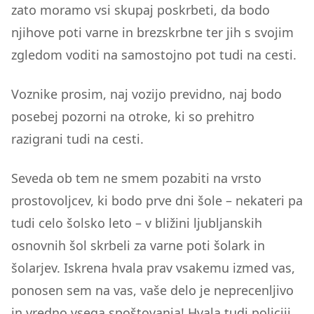
zato moramo vsi skupaj poskrbeti, da bodo
njihove poti varne in brezskrbne ter jih s svojim
zgledom voditi na samostojno pot tudi na cesti.
Voznike prosim, naj vozijo previdno, naj bodo
posebej pozorni na otroke, ki so prehitro
razigrani tudi na cesti.
Seveda ob tem ne smem pozabiti na vrsto
prostovoljcev, ki bodo prve dni šole – nekateri pa
tudi celo šolsko leto – v bližini ljubljanskih
osnovnih šol skrbeli za varne poti šolark in
šolarjev. Iskrena hvala prav vsakemu izmed vas,
ponosen sem na vas, vaše delo je neprecenljivo
in vredno vsega spoštovanja! Hvala tudi policiji