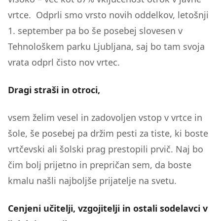
vrtce. Odprli smo vrsto novih oddelkov, letošnji
1. september pa bo še posebej slovesen v
Tehnološkem parku Ljubljana, saj bo tam svoja
vrata odprl čisto nov vrtec.
Dragi straši in otroci,
vsem želim vesel in zadovoljen vstop v vrtce in
šole, še posebej pa držim pesti za tiste, ki boste
vrtčevski ali šolski prag prestopili prvič. Naj bo
čim bolj prijetno in prepričan sem, da boste
kmalu našli najboljše prijatelje na svetu.
Cenjeni učitelji, vzgojitelji in ostali sodelavci v