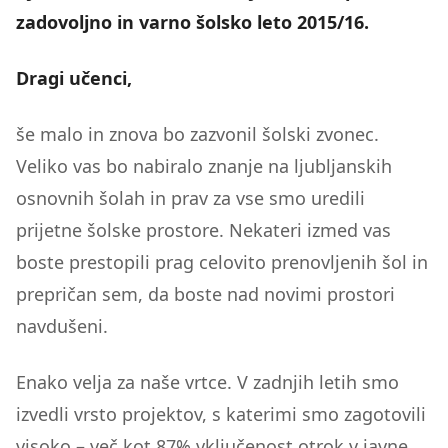
zadovoljno in varno šolsko leto 2015/16.
Dragi učenci,
še malo in znova bo zazvonil šolski zvonec.
Veliko vas bo nabiralo znanje na ljubljanskih
osnovnih šolah in prav za vse smo uredili
prijetne šolske prostore. Nekateri izmed vas
boste prestopili prag celovito prenovljenih šol in
prepričan sem, da boste nad novimi prostori
navdušeni.
Enako velja za naše vrtce. V zadnjih letih smo
izvedli vrsto projektov, s katerimi smo zagotovili
visoko – več kot 87% vključenost otrok v javne