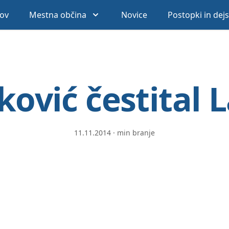
ov
Mestna občina
Novice
Postopki in dej
ković čestital 
11.11.2014
·
min branje