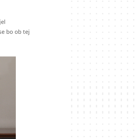
jel
se bo ob tej