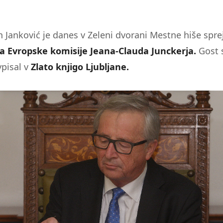
 Janković je danes v Zeleni dvorani Mestne hiše spre
a Evropske komisije Jeana-Clauda Junckerja.
Gost 
vpisal v
Zlato knjigo Ljubljane.