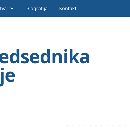
stva
Biografija
Kontakt
redsednika
je