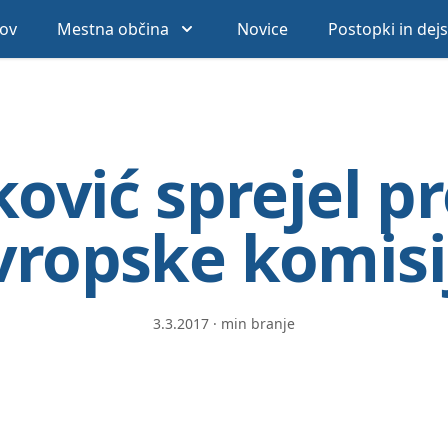
ov
Mestna občina
Novice
Postopki in dej
ković sprejel p
vropske komisi
3.3.2017
·
min branje