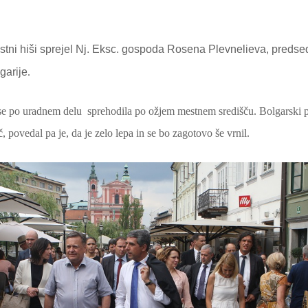
stni hiši sprejel Nj. Eksc. gospoda Rosena Plevnelieva, predse
garije
.
e po uradnem delu sprehodila po ožjem mestnem središču. Bolgarski pr
č, povedal pa je, da je zelo lepa in se bo zagotovo še vrnil.