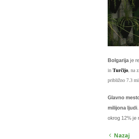
Bolgarija
je r
in
Turčijo
, na 
približno 7.3 mi
Glavno mesto 
milijona ljudi
okrog 12% je m
Nazaj