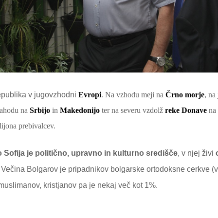
epublika v jugovzhodni
Evropi
. Na vzhodu meji na
Črno morje
, na
zahodu na
Srbijo
in
Makedonijo
ter na severu vzdolž
reke
Donave
na
lijona prebivalcev.
Sofija je politično, upravno in kulturno središče
, v njej živi
. Večina Bolgarov je pripadnikov bolgarske ortodoksne cerkve (
uslimanov, kristjanov pa je nekaj več kot 1%.