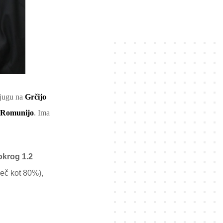
 jugu na
Grčijo
Romunijo
. Ima
okrog 1.2
več kot 80%),