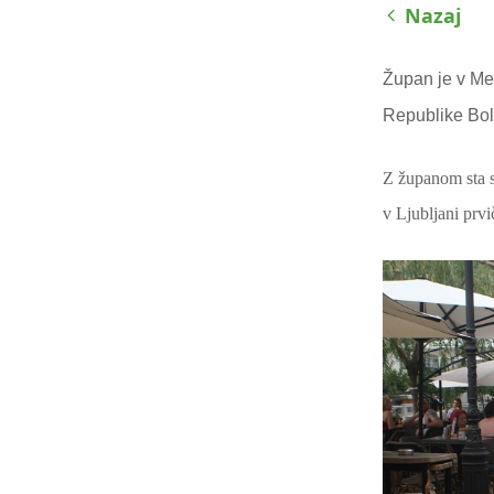
Nazaj
zaslona;
Pritisnite
Control-
Župan je v Me
F10,
Republike Bol
da
odprete
meni
Z županom sta s
za
v Ljubljani prvi
dostopnost.