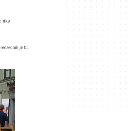
dnika
edsednik je bil