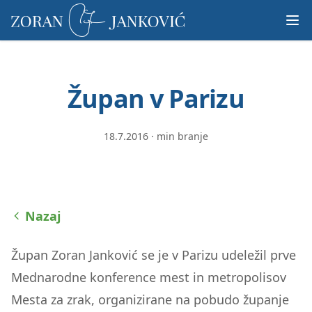
Prosimo,
upoštevajte:
To
spletno
mesto
Župan v Parizu
vključuje
sistem
dostopnosti.
18.7.2016
·
min branje
Nazaj
Župan Zoran Janković se je v Parizu udeležil prve
Mednarodne konference mest in metropolisov
Mesta za zrak, organizirane na pobudo županje