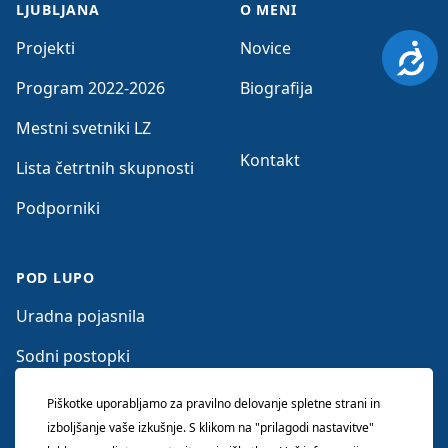
LJUBLJANA
O MENI
Projekti
Novice
Dosto
Program 2022-2026
Biografija
Mestni svetniki LZ
Kontakt
Lista četrtnih skupnosti
Podporniki
POD LUPO
Uradna pojasnila
Sodni postopki
Očitki nasprotnikov
Piškotke uporabljamo za pravilno delovanje spletne strani in
izboljšanje vaše izkušnje. S klikom na "prilagodi nastavitve"