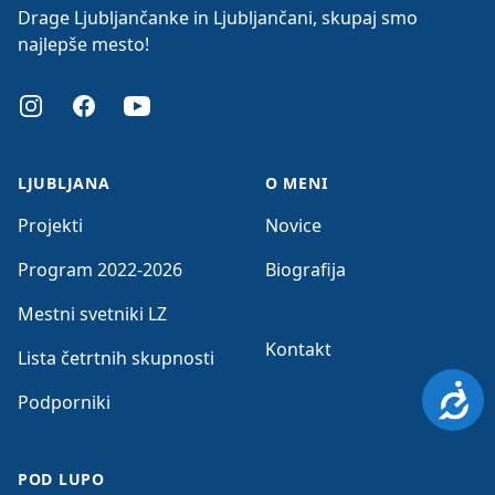
Drage Ljubljančanke in Ljubljančani, skupaj smo
najlepše mesto!
Instagram
Facebook
Youtube
LJUBLJANA
O MENI
Projekti
Novice
Program 2022-2026
Biografija
Mestni svetniki LZ
Kontakt
Lista četrtnih skupnosti
Dosto
Podporniki
POD LUPO