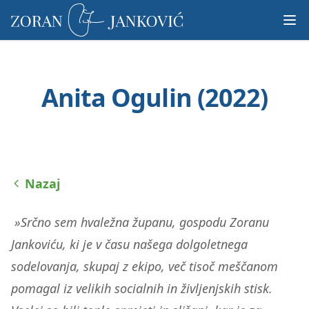
Prosimo,
upoštevajte:
To
spletno
mesto
Anita Ogulin (2022)
vključuje
sistem
dostopnosti.
Nazaj
»Srčno sem hvaležna županu, gospodu Zoranu
Jankoviću, ki je v času našega dolgoletnega
sodelovanja, skupaj z ekipo, več tisoč meščanom
pomagal iz velikih socialnih in življenjskih stisk.