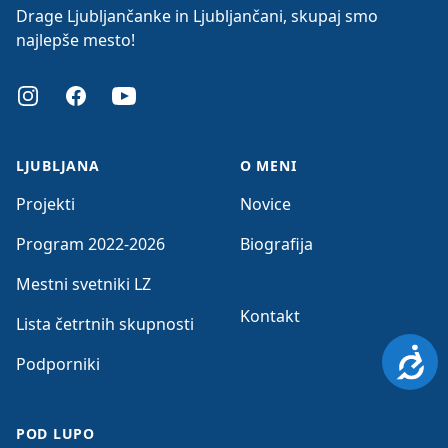
Drage Ljubljančanke in Ljubljančani, skupaj smo
najlepše mesto!
Instagram
Facebook
Youtube
LJUBLJANA
O MENI
Projekti
Novice
Program 2022-2026
Biografija
Mestni svetniki LZ
Kontakt
Lista četrtnih skupnosti
Dosto
Podporniki
POD LUPO