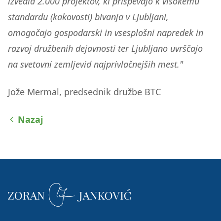
izvedla 2.000 projektov, ki prispevajo k visokemu
standardu (kakovosti) bivanja v Ljubljani,
omogočajo gospodarski in vsesplošni napredek in
razvoj družbenih dejavnosti ter Ljubljano uvrščajo
na svetovni zemljevid najprivlačnejših mest."
Jože Mermal, predsednik družbe BTC
Nazaj