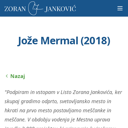
Prosimo,
upoštevajte:
To
spletno
mesto
Jože Mermal (2018)
vključuje
sistem
dostopnosti.
Nazaj
"Podpiram in vstopam v Listo Zorana Jankovića, ker
skupaj gradimo odprto, svetovljansko mesto in
hkrati na prvo mesto postavljamo meščanke in
meščane. V obdobju vodenja je Mestna uprava