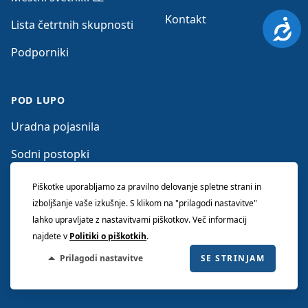
Kontakt
Dosto
Lista četrtnih skupnosti
Podporniki
POD LUPO
Uradna pojasnila
Sodni postopki
Očitki nasprotnikov
Piškotke uporabljamo za pravilno delovanje spletne strani in
izboljšanje vaše izkušnje. S klikom na "prilagodi nastavitve"
lahko upravljate z nastavitvami piškotkov. Več informacij
najdete v
Politiki o piškotkih
.
© 2026 LISTA ZORANA JANKOVIĆA. Vse pravice
Prilagodi nastavitve
SE STRINJAM
pridržane.
Potrebni
Analitični
Tržni piškotki
piškotki
piškotki