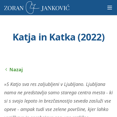
Prosimo,
upoštevajte:
To
spletno
mesto
Katja in Katka (2022)
vključuje
sistem
dostopnosti.
Nazaj
»S Katjo sva res zaljubljeni v Ljubljano. Ljubljana
nama ne predstavlja samo starega centra mesta - ki
si s svojo lepoto in brezčasnostjo seveda zasluži vse
opeve - ampak tudi vse zelene površine, kjer lahko