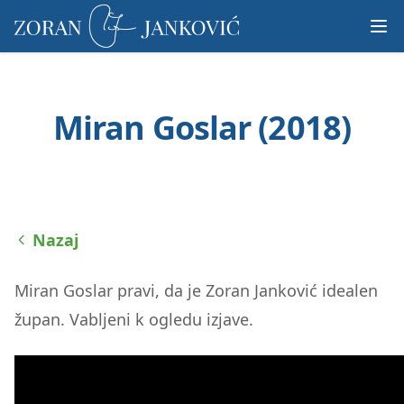
Prosimo,
upoštevajte:
To
spletno
mesto
Miran Goslar (2018)
vključuje
sistem
dostopnosti.
Nazaj
Miran Goslar pravi, da je Zoran Janković idealen
župan. Vabljeni k ogledu izjave.