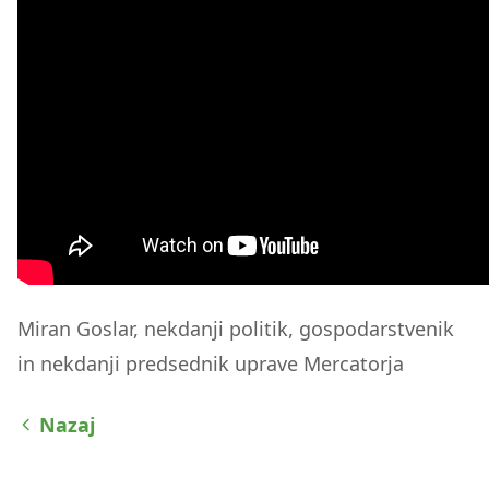
Miran Goslar, nekdanji politik, gospodarstvenik
in nekdanji predsednik uprave Mercatorja
Nazaj