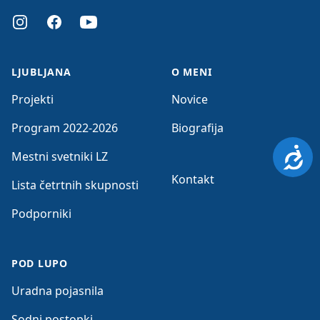
Instagram
Facebook
Youtube
LJUBLJANA
O MENI
Projekti
Novice
Program 2022-2026
Biografija
Dosto
Mestni svetniki LZ
Kontakt
Lista četrtnih skupnosti
Podporniki
POD LUPO
Uradna pojasnila
Sodni postopki