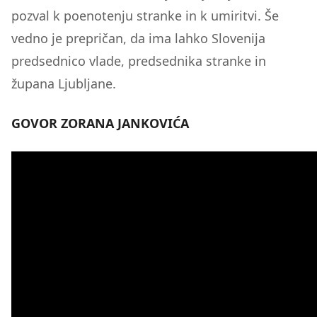
pozval k poenotenju stranke in k umiritvi. Še
vedno je prepričan, da ima lahko Slovenija
predsednico vlade, predsednika stranke in
župana Ljubljane.
GOVOR ZORANA JANKOVIĆA