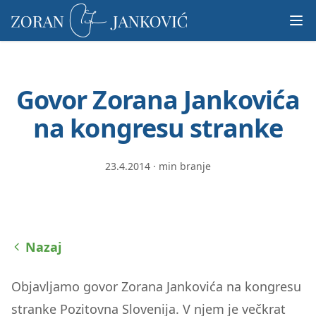
Prosimo,
upoštevajte:
To
spletno
mesto
Govor Zorana Jankovića
vključuje
sistem
na kongresu stranke
dostopnosti.
23.4.2014
·
min branje
Nazaj
Objavljamo govor Zorana Jankovića na kongresu
stranke Pozitovna Slovenija. V njem je večkrat