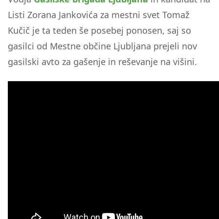
Listi Zorana Jankovića za mestni svet Tomaž
Kučič je ta teden še posebej ponosen, saj so
gasilci od Mestne občine Ljubljana prejeli nov
gasilski avto za gašenje in reševanje na višini.