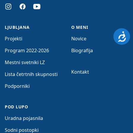
Instagram
Facebook
Youtube
LJUBLJANA
O MENI
Dosto
Projekti
Novice
Program 2022-2026
Biografija
Mestni svetniki LZ
Kontakt
Lista četrtnih skupnosti
Podporniki
POD LUPO
Uradna pojasnila
Sodni postopki