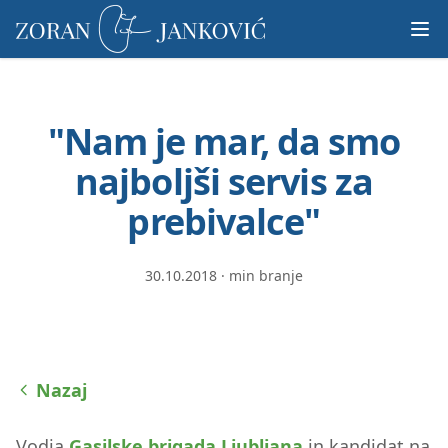
Prosimo,
upoštevajte:
To
spletno
mesto
"Nam je mar, da smo
vključuje
sistem
najboljši servis za
dostopnosti.
prebivalce"
30.10.2018
·
min branje
Nazaj
Vodja
Gasilske brigada Ljubljana
in kandidat na