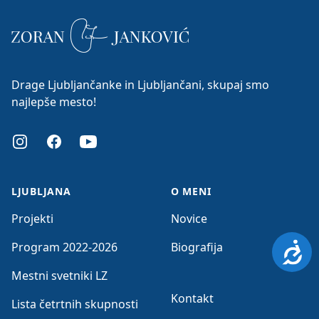
Drage Ljubljančanke in Ljubljančani, skupaj smo
najlepše mesto!
Instagram
Facebook
Youtube
LJUBLJANA
O MENI
Projekti
Novice
Program 2022-2026
Biografija
Dosto
Mestni svetniki LZ
Kontakt
Lista četrtnih skupnosti