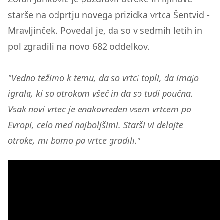
starše na odprtju novega prizidka vrtca Šentvid -
Mravljinček. Povedal je, da so v sedmih letih in
pol zgradili na novo 682 oddelkov.
"Vedno težimo k t
emu, da so vrtci topli, da imajo
igrala, ki so otrokom všeč in da so tudi poučna.
Vsak novi vrtec je enakovreden vsem vrtcem po
Evropi, celo med najboljšimi. Starši vi delajte
otroke, mi bomo pa vrtce gradili."