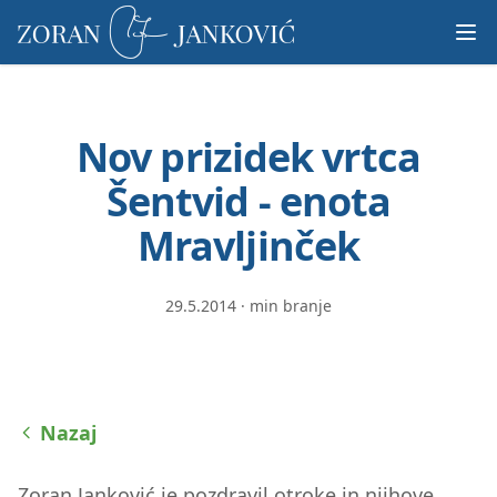
Prosimo,
upoštevajte:
To
spletno
mesto
Nov prizidek vrtca
vključuje
sistem
Šentvid - enota
dostopnosti.
Mravljinček
29.5.2014
·
min branje
Nazaj
Zoran Janković je pozdravil otroke in njihove