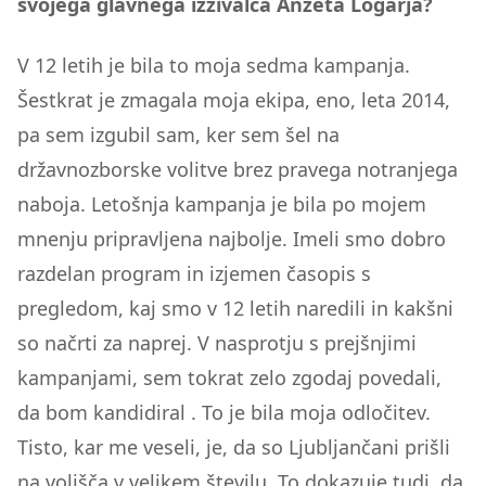
svojega glavnega izzivalca Anžeta Logarja?
V 12 letih je bila to moja sedma kampanja.
Šestkrat je zmagala moja ekipa, eno, leta 2014,
pa sem izgubil sam, ker sem šel na
državnozborske volitve brez pravega notranjega
naboja. Letošnja kampanja je bila po mojem
mnenju pripravljena najbolje. Imeli smo dobro
razdelan program in izjemen časopis s
pregledom, kaj smo v 12 letih naredili in kakšni
so načrti za naprej. V nasprotju s prejšnjimi
kampanjami, sem tokrat zelo zgodaj povedali,
da bom kandidiral . To je bila moja odločitev.
Tisto, kar me veseli, je, da so Ljubljančani prišli
na volišča v velikem številu. To dokazuje tudi, da