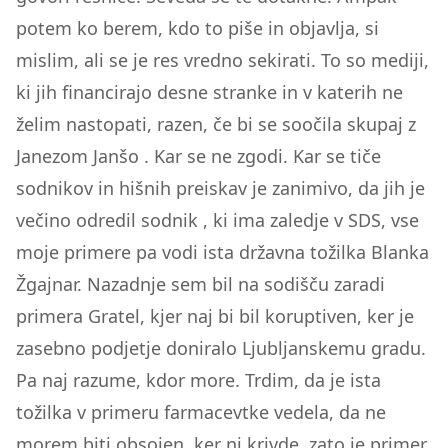
potem ko berem, kdo to piše in objavlja, si
mislim, ali se je res vredno sekirati. To so mediji,
ki jih financirajo desne stranke in v katerih ne
želim nastopati, razen, če bi se soočila skupaj z
Janezom Janšo . Kar se ne zgodi. Kar se tiče
sodnikov in hišnih preiskav je zanimivo, da jih je
večino odredil sodnik , ki ima zaledje v SDS, vse
moje primere pa vodi ista državna tožilka Blanka
Žgajnar. Nazadnje sem bil na sodišču zaradi
primera Gratel, kjer naj bi bil koruptiven, ker je
zasebno podjetje doniralo Ljubljanskemu gradu.
Pa naj razume, kdor more. Trdim, da je ista
tožilka v primeru farmacevtke vedela, da ne
morem biti obsojen, ker ni krivde, zato je primer