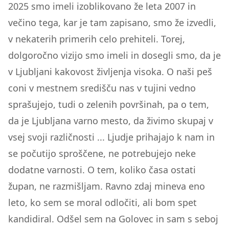
2025 smo imeli izoblikovano že leta 2007 in
večino tega, kar je tam zapisano, smo že izvedli,
v nekaterih primerih celo prehiteli. Torej,
dolgoročno vizijo smo imeli in dosegli smo, da je
v Ljubljani kakovost življenja visoka. O naši peš
coni v mestnem središču nas v tujini vedno
sprašujejo, tudi o zelenih površinah, pa o tem,
da je Ljubljana varno mesto, da živimo skupaj v
vsej svoji različnosti ... Ljudje prihajajo k nam in
se počutijo sproščene, ne potrebujejo neke
dodatne varnosti. O tem, koliko časa ostati
župan, ne razmišljam. Ravno zdaj mineva eno
leto, ko sem se moral odločiti, ali bom spet
kandidiral. Odšel sem na Golovec in sam s seboj