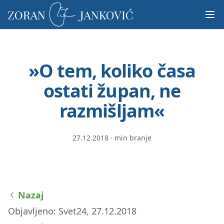
Prosimo,
upoštevajte:
To
spletno
mesto
»O tem, koliko časa
vključuje
sistem
ostati župan, ne
dostopnosti.
razmišljam«
27.12.2018
·
min branje
Nazaj
Objavljeno: Svet24, 27.12.2018