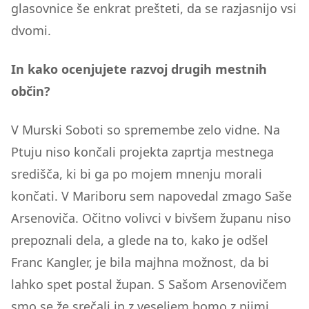
glasovnice še enkrat prešteti, da se razjasnijo vsi
dvomi.
In kako ocenjujete razvoj drugih mestnih
občin?
V Murski Soboti so spremembe zelo vidne. Na
Ptuju niso končali projekta zaprtja mestnega
središča, ki bi ga po mojem mnenju morali
končati. V Mariboru sem napovedal zmago Saše
Arsenoviča. Očitno volivci v bivšem županu niso
prepoznali dela, a glede na to, kako je odšel
Franc Kangler, je bila majhna možnost, da bi
lahko spet postal župan. S Sašom Arsenovičem
smo se že srečali in z veseljem bomo z njimi