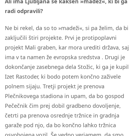
Ali ima Ljubljana še kakšen »madež«, ki bi ga
radi odpravili?
Ne bi rekel, da so to »madeži«, si pa želim, da bi
zaključili štiri projekte. Prvi je protipoplavni
projekt Mali graben, kar mora urediti država, saj
ima v ta namen že evropska sredstva . Drugi je
dokončanje zasebnega dela Stožic, ki ga je kupil
Izet Rastoder, ki bodo potem končno zaživele
polnem sijaju. Tretji projekt je prenova
Plečnikovega stadiona in upam, da bo gospod
Pečečnik čim prej dobil gradbeno dovoljenje,
četrti pa prenova osrednje tržnice in gradnja
garaže pod njo, da bo končno lahko tržnica
osvobojena vozil. Še vedno verjamem, da smo