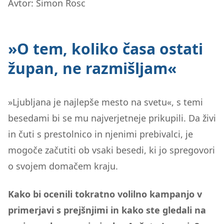
Avtor: Simon Rosc
»O tem, koliko časa ostati
župan, ne razmišljam«
»Ljubljana je najlepše mesto na svetu«, s temi
besedami bi se mu najverjetneje prikupili. Da živi
in čuti s prestolnico in njenimi prebivalci, je
mogoče začutiti ob vsaki besedi, ki jo spregovori
o svojem domačem kraju.
Kako bi ocenili tokratno volilno kampanjo v
primerjavi s prejšnjimi in kako ste gledali na