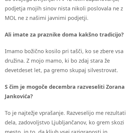
podjetja mojih sinov nista nikoli poslovala ne z
MOL ne z našimi javnimi podjetji.
Ali imate za praznike doma kakšno tradicijo?
Imamo božično kosilo pri tašči, ko se zbere vsa
družina. Z mojo mamo, ki bo zdaj stara že
devetdeset let, pa gremo skupaj silvestrovat.
S čim je mogoče decembra razveseliti Zorana
Jankovića?
To je najtežje vprašanje. Razveselijo me rezultati
dela, zadovoljstvo Ljubljančanov, ko grem skozi
mesto, in to, da kljub vsej razigranosti in