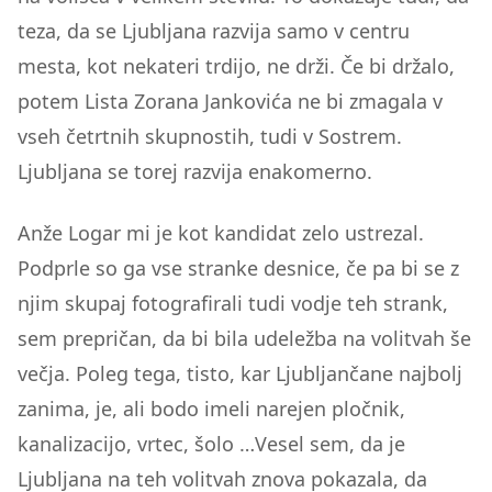
teza, da se Ljubljana razvija samo v centru
mesta, kot nekateri trdijo, ne drži. Če bi držalo,
potem Lista Zorana Jankovića ne bi zmagala v
vseh četrtnih skupnostih, tudi v Sostrem.
Ljubljana se torej razvija enakomerno.
Anže Logar mi je kot kandidat zelo ustrezal.
Podprle so ga vse stranke desnice, če pa bi se z
njim skupaj fotografirali tudi vodje teh strank,
sem prepričan, da bi bila udeležba na volitvah še
večja. Poleg tega, tisto, kar Ljubljančane najbolj
zanima, je, ali bodo imeli narejen pločnik,
kanalizacijo, vrtec, šolo …Vesel sem, da je
Ljubljana na teh volitvah znova pokazala, da