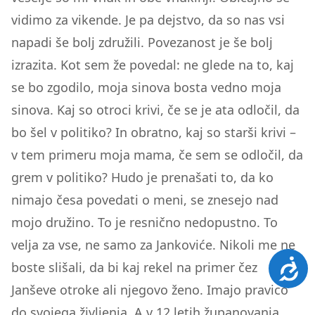
vidimo za vikende. Je pa dejstvo, da so nas vsi
napadi še bolj združili. Povezanost je še bolj
izrazita. Kot sem že povedal: ne glede na to, kaj
se bo zgodilo, moja sinova bosta vedno moja
sinova. Kaj so otroci krivi, če se je ata odločil, da
bo šel v politiko? In obratno, kaj so starši krivi –
v tem primeru moja mama, če sem se odločil, da
grem v politiko? Hudo je prenašati to, da ko
nimajo česa povedati o meni, se znesejo nad
mojo družino. To je resnično nedopustno. To
velja za vse, ne samo za Jankoviće. Nikoli me ne
Dosto
boste slišali, da bi kaj rekel na primer čez
Janševe otroke ali njegovo ženo. Imajo pravico
do svojega življenja. A v 12 letih županovanja,