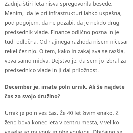
Zadnja štiri leta nisva spregovorila besede.
Menim, da je pri infrastrukturi lahko uspešna,
pod pogojem, da ne pozabi, da je nekdo drug
predsednik vlade. Finance odlično pozna in je
tudi odločna. Od najinega razhoda nisem ničesar
rekel čez njo. O tem, kako in zakaj sva se razšla,
veva samo midva. Dejstvo je, da sem jo izbral za
predsednico vlade in ji dal priložnost.
December je, imate poln urnik. Ali še najdete
čas za svojo družino?
Urnik je poln ves čas. Že 40 let živim enako. Z
ženo bova konec leta v centru mesta, v veliko
veselje so mi vnuk in obe vnukinji. Običajno se