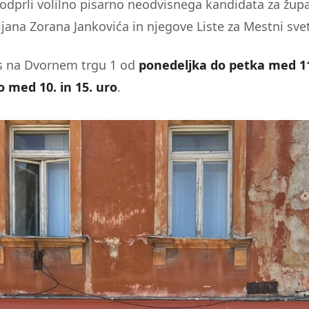
dprli volilno pisarno neodvisnega kandidata za žu
ljana Zorana Jankovića in njegove Liste za Mestni svet
s na Dvornem trgu 1 od
ponedeljka do petka med 11.
o med 10. in 15. uro
.