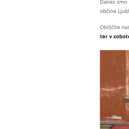
Danes smo o
zaslona;
občine Ljub
Pritisnite
Control-
F10,
Obiščite na
da
ter v sobot
odprete
meni
za
dostopnost.