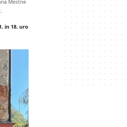
pana Mestne
.
 in 18. uro