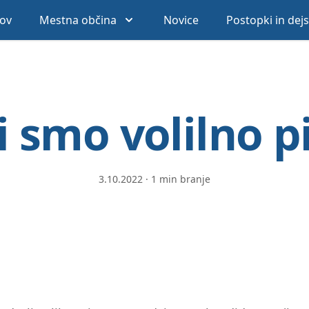
ov
Mestna občina
Novice
Postopki in dej
i smo volilno p
3.10.2022
·
1 min branje