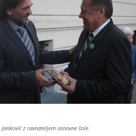
Janković z ravnateljem osnovne šole.