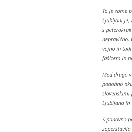
To je zame 
Ljubljani je,
s peterokrak
nepravično, 
vojno in tud
fašizem in n
Med drugo vo
podobno oku
slovenskimi 
Ljubljana in 
S ponovno po
zoperstavila 