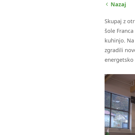
Nazaj
zaslona;
Pritisnite
Control-
Skupaj z otr
F10,
šole Franca
da
kuhinjo. Na
odprete
meni
zgradili no
za
energetsko 
dostopnost.