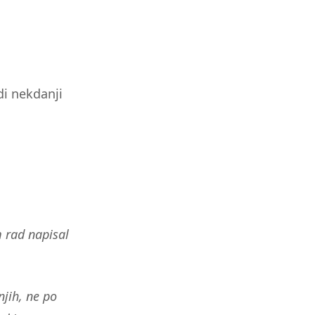
di nekdanji
 rad napisal
jih, ne po