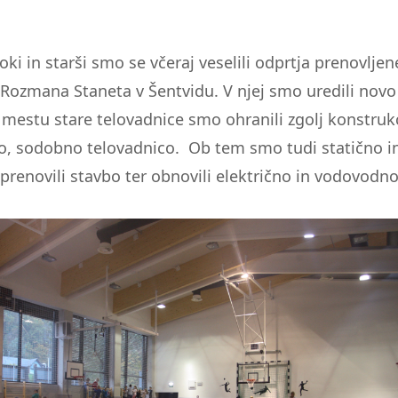
oki in starši smo se včeraj veselili odprtja prenovlje
 Rozmana Staneta v Šentvidu. V njej smo uredili novo 
 mestu stare telovadnice smo ohranili zgolj konstrukc
vo, sodobno telovadnico. Ob tem smo tudi statično i
prenovili stavbo ter obnovili električno in vodovodn