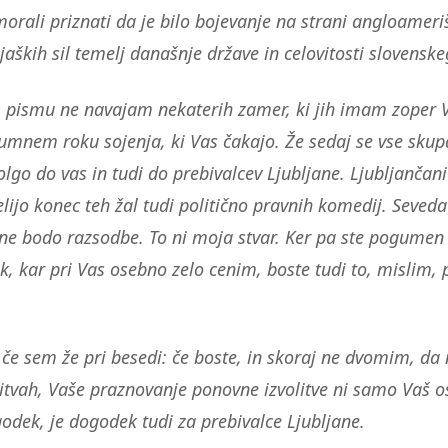
morali priznati da je bilo bojevanje na strani angloameri
ojaških sil temelj današnje države in celovitosti slovensk
m pismu ne navajam nekaterih zamer, ki jih imam zoper 
umnem roku sojenja, ki Vas čakajo. Že sedaj se vse skupa
lgo do vas in tudi do prebivalcev Ljubljane. Ljubljančani
ijo konec teh žal tudi politično pravnih komedij. Seveda
ne bodo razsodbe. To ni moja stvar. Ker pa ste pogumen 
k, kar pri Vas osebno zelo cenim, boste tudi to, mislim,
, če sem že pri besedi: če boste, in skoraj ne dvomim, da
litvah, Vaše praznovanje ponovne izvolitve ni samo Vaš o
godek, je dogodek tudi za prebivalce Ljubljane.