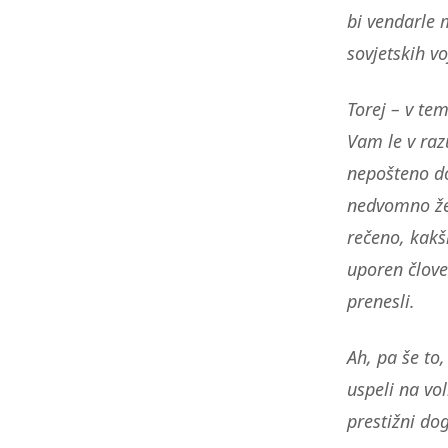
bi vendarle 
sovjetskih v
Torej – v te
Vam le v raz
nepošteno do
nedvomno žel
rečeno, kakš
uporen člove
prenesli.
Ah, pa še to
uspeli na vo
prestižni do