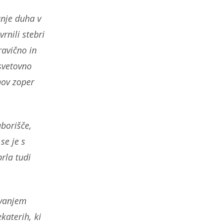
nje duha v
rnili stebri
ravično in
svetovno
nov zoper
borišče,
e je s
rla tudi
ovanjem
ekaterih, ki