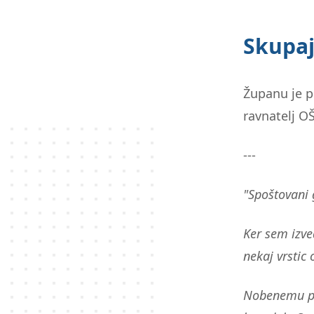
Skupa
Županu je p
ravnatelj O
---
"Spoštovani
Ker sem izve
nekaj vrstic 
Nobenemu pol