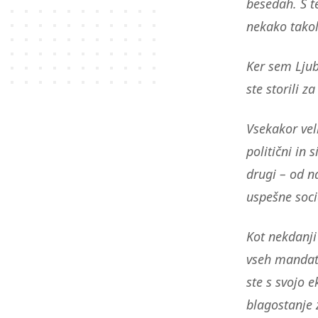
besedah. S t
nekako takol
Ker sem Ljub
ste storili 
Vsekakor vel
politični in 
drugi – od n
uspešne socia
Kot nekdanji
vseh mandati
ste s svojo 
blagostanje z