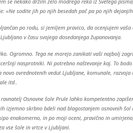
em se nekako držim zelo modrega reka iz Svetega pisma,
e: »Ne sodite jih po njih besedah pač pa po njih dejanjih
ljančan po rodu, si jemljem pravico, da ocenjujem vaša 
za Ljubljano v času svojega dosedanjega županovanja.
iko. Ogromno. Tega ne morejo zanikati vaši najbolj zagr
siceršnji nasprotniki. Ni potrebno naštevanje kaj. To bodo
a novo ovrednotenih vedut Ljubljane, komunale, razvoja
le itd..
 ravnatelj Osnovne šole Prule lahko kompetentno zapiše
h izjemno skrbno bdeli nad blagostanjem osnovnih šol i
ekipo enakomerno, in po moji oceni, pravično in umirjeno
a vse šole in vrtce v Ljubljani.