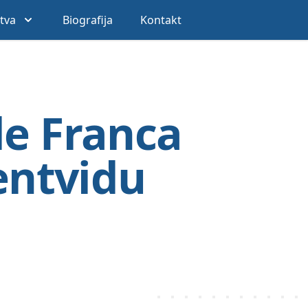
stva
Biografija
Kontakt
le Franca
entvidu