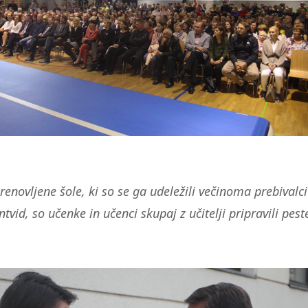
renovljene šole, ki so se ga udeležili večinoma prebivalci
tvid, so učenke in učenci skupaj z učitelji pripravili pest