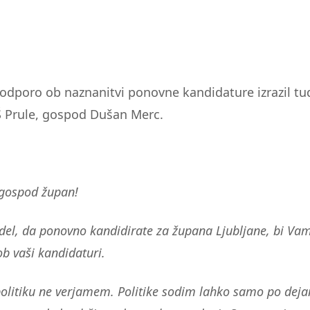
j
odporo ob naznanitvi ponovne kandidature izrazil tu
Š Prule, gospod Dušan Merc.
 gospod župan!
del, da ponovno kandidirate za župana Ljubljane, bi Vam
ob vaši kandidaturi.
itiku ne verjamem. Politike sodim lahko samo po dejan