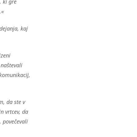
 ki gre
.«
dejanja, kaj
izeni
 naštevali
 komunikacij,
m, da ste v
n vrtcev, da
, povečevali