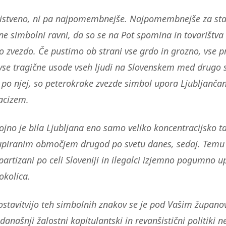
bistveno, ni pa najpomembnejše. Najpomembnejše za sta
 ne simbolni ravni, da so se na Pot spomina in tovarištva v
o zvezdo. Če pustimo ob strani vse grdo in grozno, vse p
vse tragične usode vseh ljudi na Slovenskem med drugo 
i po njej, so peterokrake zvezde simbol upora Ljubljanča
acizem.
jno je bila Ljubljana eno samo veliko koncentracijsko ta
piranim območjem drugod po svetu danes, sedaj. Temu s
partizani po celi Sloveniji in ilegalci izjemno pogumno up
okolica.
stavitvijo teh simbolnih znakov se je pod Vašim župan
današnji žalostni kapitulantski in revanšistični politiki n