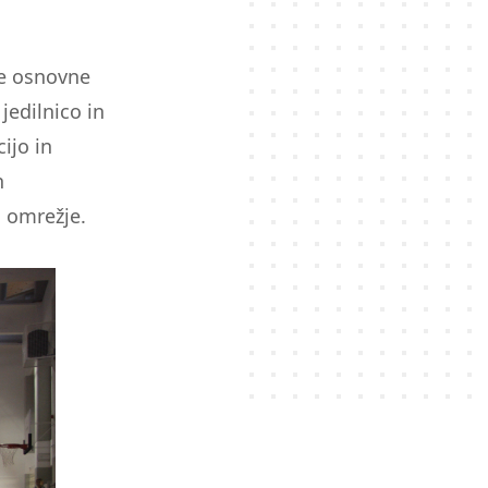
ne osnovne
jedilnico in
ijo in
n
o omrežje.