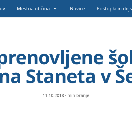
ov
Mestna občina
Novice
Postopki in dej
prenovljene šo
a Staneta v Š
11.10.2018
·
min branje