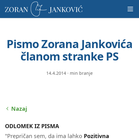
Prosimo,
upoštevajte:
To
spletno
mesto
Pismo Zorana Jankovića
vključuje
sistem
članom stranke PS
dostopnosti.
14.4.2014
·
min branje
Nazaj
ODLOMEK IZ PISMA
"Prepričan sem, da ima lahko
Pozitivna