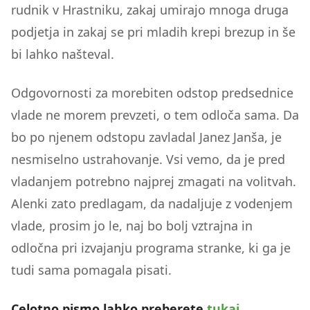
rudnik v Hrastniku, zakaj umirajo mnoga druga
podjetja in zakaj se pri mladih krepi brezup in še
bi lahko našteval.
Odgovornosti za morebiten odstop predsednice
vlade ne morem prevzeti, o tem odloča sama. Da
bo po njenem odstopu zavladal Janez Janša, je
nesmiselno ustrahovanje. Vsi vemo, da je pred
vladanjem potrebno najprej zmagati na volitvah.
Alenki zato predlagam, da nadaljuje z vodenjem
vlade, prosim jo le, naj bo bolj vztrajna in
odločna pri izvajanju programa stranke, ki ga je
tudi sama pomagala pisati.
Celotno pismo lahko preberete
tukaj.