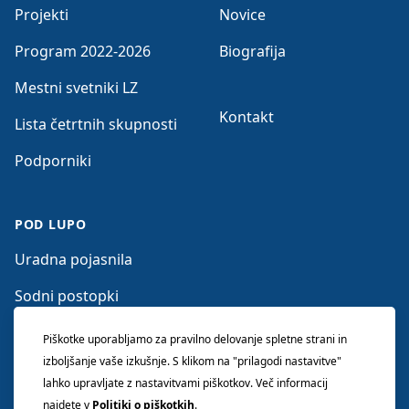
Projekti
Novice
Program 2022-2026
Biografija
Mestni svetniki LZ
Kontakt
Lista četrtnih skupnosti
Podporniki
POD LUPO
Uradna pojasnila
Sodni postopki
Očitki nasprotnikov
Piškotke uporabljamo za pravilno delovanje spletne strani in
izboljšanje vaše izkušnje. S klikom na "prilagodi nastavitve"
lahko upravljate z nastavitvami piškotkov. Več informacij
najdete v
Politiki o piškotkih
.