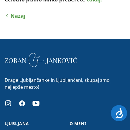
Nazaj
Drage Ljubljančanke in Ljubljančani, skupaj smo
najlepše mesto!
Instagram
Facebook
Youtube
Dosto
LJUBLJANA
O MENI