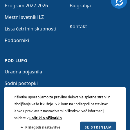
Program 2022-2026
Biografija
Mestni svetniki LZ
Kontakt
Lista četrtnih skupnosti
Podporniki
POD LUPO
Uradna pojasnila
Sodni postopki
Očitki nasprotnikov
Piškotke uporabljamo za pravilno delovanje spletne strani in
izboljšanje vaše izkušnje. S klikom na "prilagodi nastavitve"
lahko upravljate z nastavitvami piškotkov. Več informacij
najdete v
Politiki o piškotkih
.
© 2026 LISTA ZORANA JANKOVIĆA. Vse pravice
Prilagodi nastavitve
SE STRINJAM