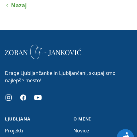
Nazaj
Drage Ljubljančanke in Ljubljančani, skupaj smo
najlepše mesto!
Instagram
Facebook
Youtube
LJUBLJANA
O MENI
Projekti
Novice
Dosto