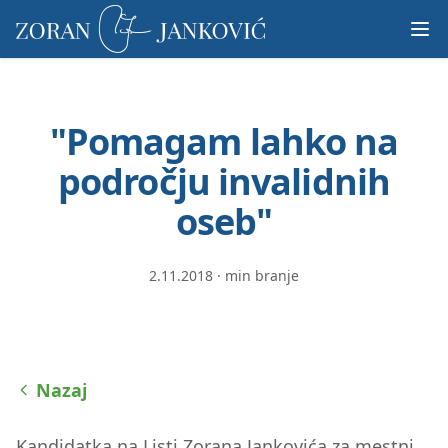
Prosimo,
upoštevajte:
To
spletno
mesto
"Pomagam lahko na
vključuje
sistem
področju invalidnih
dostopnosti.
oseb"
2.11.2018
·
min branje
Nazaj
Kandidatka na Listi Zorana Jankovića za mestni