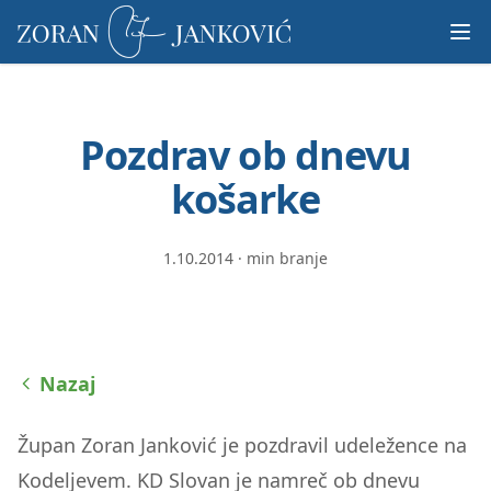
Prosimo,
upoštevajte:
To
spletno
mesto
Pozdrav ob dnevu
vključuje
sistem
košarke
dostopnosti.
1.10.2014
·
min branje
Nazaj
Župan Zoran Janković je pozdravil udeležence na
Kodeljevem. KD Slovan je namreč ob dnevu