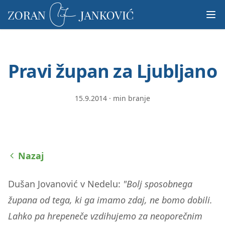
Prosimo,
upoštevajte:
To
spletno
mesto
Pravi župan za Ljubljano
vključuje
sistem
dostopnosti.
15.9.2014
·
min branje
Nazaj
Dušan Jovanović v Nedelu:
"Bolj sposobnega
župana od tega, ki ga imamo zdaj, ne bomo dobili.
Lahko pa hrepeneče vzdihujemo za neoporečnim