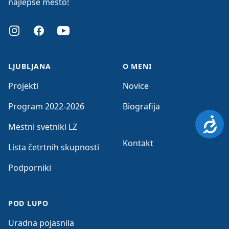
najlepše mesto!
Instagram
Facebook
Youtube
LJUBLJANA
O MENI
Projekti
Novice
Program 2022-2026
Biografija
Dosto
Mestni svetniki LZ
Kontakt
Lista četrtnih skupnosti
Podporniki
POD LUPO
Uradna pojasnila