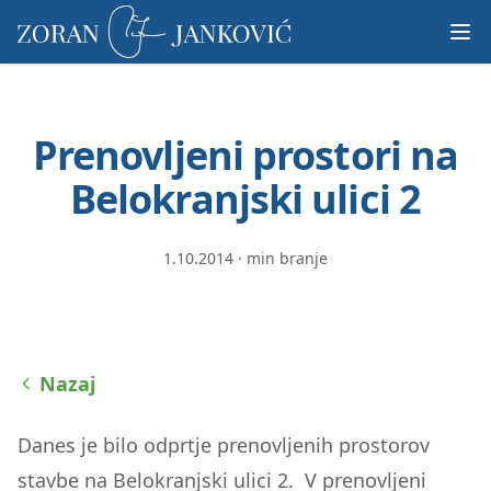
Prosimo,
upoštevajte:
To
spletno
mesto
Prenovljeni prostori na
vključuje
sistem
Belokranjski ulici 2
dostopnosti.
1.10.2014
·
min branje
Nazaj
Danes je bilo odprtje prenovljenih prostorov
stavbe na Belokranjski ulici 2. V prenovljeni