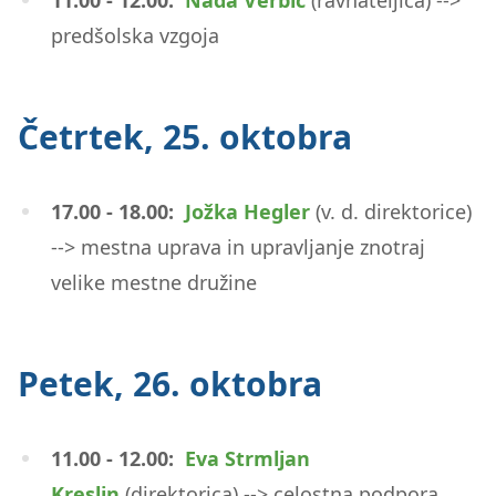
11.00 - 12.00:
Nada Verbič
(ravnateljica) -->
predšolska vzgoja
Četrtek, 25. oktobra
17.00 - 18.00:
Jožka Hegler
(v. d. direktorice)
--> mestna uprava in upravljanje znotraj
velike mestne družine
Petek, 26. oktobra
11.00 - 12.00:
Eva Strmljan
Kreslin
(direktorica) --> celostna podpora