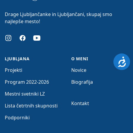
Drage Ljubljančanke in Ljubljančani, skupaj smo
najlepše mesto!
Instagram
Facebook
Youtube
LJUBLJANA
O MENI
Dosto
Projekti
Novice
Program 2022-2026
Biografija
Mestni svetniki LZ
Kontakt
Lista četrtnih skupnosti
Podporniki