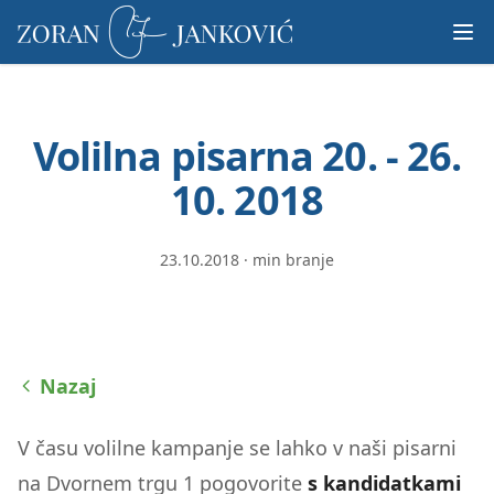
Prosimo,
upoštevajte:
To
spletno
mesto
Volilna pisarna 20. - 26.
vključuje
sistem
10. 2018
dostopnosti.
23.10.2018
·
min branje
Nazaj
V času volilne kampanje se lahko v naši pisarni
na Dvornem trgu 1 pogovorite
s kandidatkami