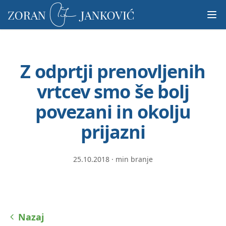
Prosimo,
upoštevajte:
To
spletno
mesto
Z odprtji prenovljenih
vključuje
sistem
vrtcev smo še bolj
dostopnosti.
povezani in okolju
prijazni
25.10.2018
·
min branje
Nazaj