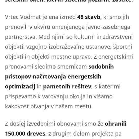
Vrtec Vodmat je ena izmed
48 stavb
, ki smo jih
prenovili v okviru omenjenega javno-zasebnega
partnerstva. Med njimi so kulturni in zdravstveni
objekti, vzgojno-izobraževalne ustanove, športni
objekti in objekti mestne uprave. Z energetskimi
prenovami sledimo smernicam
sodobnih
pristopov načrtovanja energetskih
optimizacij
in
pametnih rešitev
, s katerimi
prispevamo k varovanju okolja in višamo
kakovost bivanja v našem mestu.
Z doslej izvedenimi obnovami smo že
ohranili
150.000 dreves
, z drugim delom projekta pa