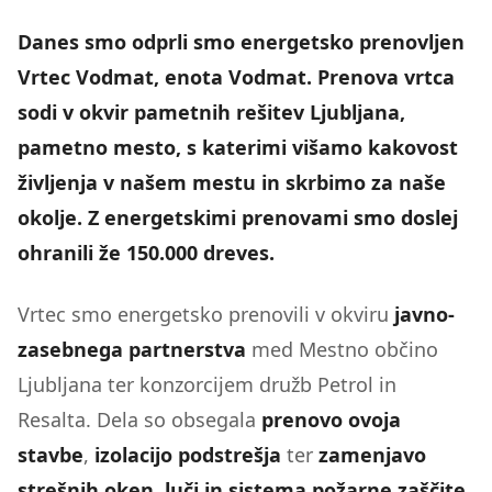
Danes smo odprli smo energetsko prenovljen
Vrtec Vodmat, enota Vodmat. Prenova vrtca
sodi v okvir pametnih rešitev Ljubljana,
pametno mesto, s katerimi višamo kakovost
življenja v našem mestu in skrbimo za naše
okolje. Z energetskimi prenovami smo doslej
ohranili že 150.000 dreves.
Vrtec smo energetsko prenovili v okviru
javno-
zasebnega partnerstva
med Mestno občino
Ljubljana ter konzorcijem družb Petrol in
Resalta. Dela so obsegala
prenovo ovoja
stavbe
,
izolacijo podstrešja
ter
zamenjavo
strešnih oken, luči in sistema požarne zaščite
.