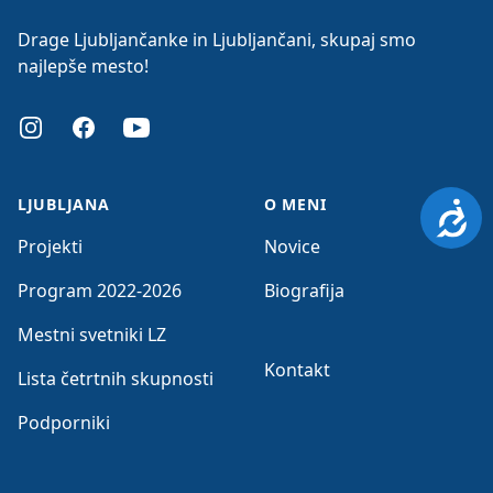
Drage Ljubljančanke in Ljubljančani, skupaj smo
najlepše mesto!
Instagram
Facebook
Youtube
LJUBLJANA
O MENI
Dosto
Projekti
Novice
Program 2022-2026
Biografija
Mestni svetniki LZ
Kontakt
Lista četrtnih skupnosti
Podporniki