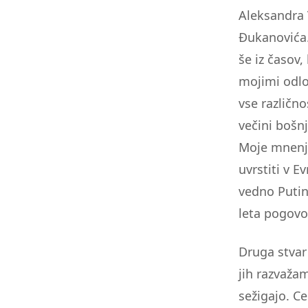
Aleksandra 
Đukanovića.
še iz časov,
mojimi odlo
vse različno
večini bošn
Moje mnenje
uvrstiti v 
vedno Putin
leta pogovo
Druga stvar 
jih razvaža
sežigajo. Ce