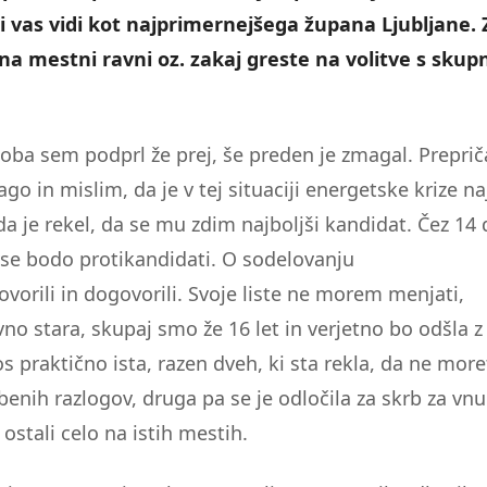
 vas vidi kot najprimernejšega župana Ljubljane. 
na mestni ravni oz. zakaj greste na volitve s sku
oba sem podprl že prej, še preden je zmagal. Preprič
o in mislim, da je v tej situaciji energetske krize naj
da je rekel, da se mu zdim najboljši kandidat. Čez 14
 vse bodo protikandidati. O sodelovanju
vorili in dogovorili. Svoje liste ne morem menjati,
ivno stara, skupaj smo že 16 let in verjetno bo odšla 
os praktično ista, razen dveh, ki sta rekla, da ne more
benih razlogov, druga pa se je odločila za skrb za vnu
 ostali celo na istih mestih.