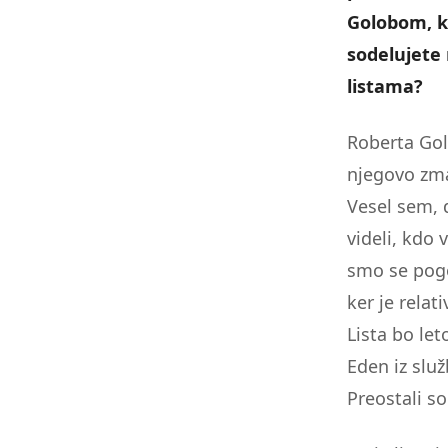
Golobom, ki
sodelujete 
listama?
Roberta Gol
njegovo zmag
Vesel sem, 
videli, kdo
smo se pogo
ker je relat
Lista bo let
Eden iz služ
Preostali so