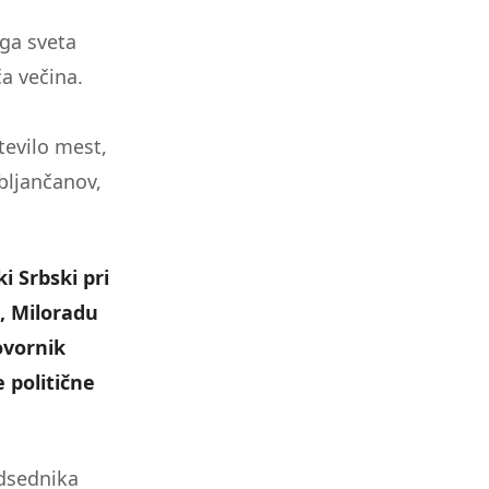
ega sveta
a večina.
tevilo mest,
ubljančanov,
i Srbski pri
, Miloradu
ovornik
e politične
edsednika