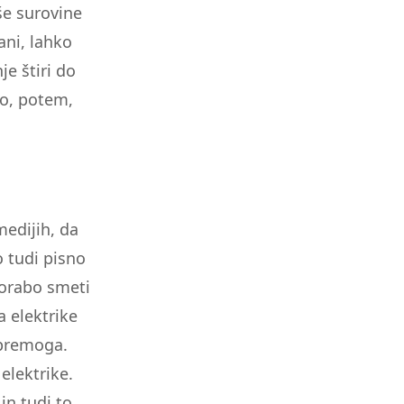
aše surovine
ani, lahko
e štiri do
co, potem,
medijih, da
 tudi pisno
porabo smeti
a elektrike
 premoga.
elektrike.
in tudi to