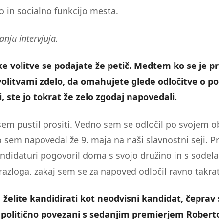
o in socialno funkcijo mesta.
anju intervjuja.
e volitve se podajate že petič. Medtem ko se je p
volitvami zdelo, da omahujete glede odločitve o p
, ste jo tokrat že zelo zgodaj napovedali.
isem pustil prositi. Vedno sem se odločil po svojem o
 sem napovedal že 9. maja na naši slavnostni seji. P
ndidaturi pogovoril doma s svojo družino in s sodelav
azloga, zakaj sem se za napoved odločil ravno takrat
 želite kandidirati kot neodvisni kandidat, čeprav s
i politično povezani s sedanjim premierjem Rober