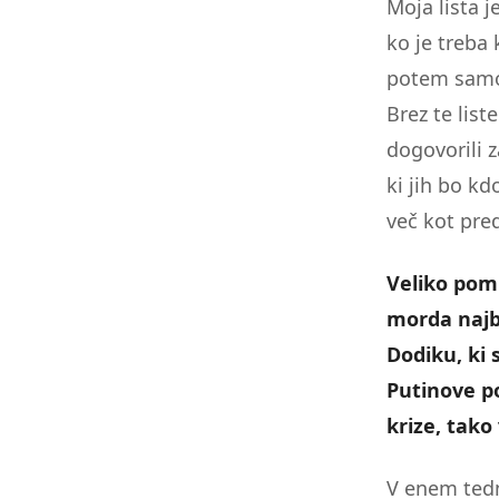
Moja lista j
ko je treba 
potem samo 
Brez te lis
dogovorili 
ki jih bo kd
več kot pred
Veliko pomi
morda najb
Dodiku, ki 
Putinove po
krize, tako 
V enem tedn