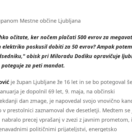
županom Mestne občine Ljubljana
hko očitate, ker nočem plačati 500 evrov za megava
elektriko poskusil dobiti za 50 evrov? Ampak potem
dsedniku," obisk pri Miloradu Dodiku opravičuje ljub
e poteguje za peti mandat.
ović
je župan Ljubljane že 16 let in se bo potegoval še
anuarja je dopolnil 69 let, 9. maja, na občinski
nekdanji dan zmage, je napovedal svojo vnovično kan
 v prestolnici zaznamoval dve desetletji. Medtem se
i nabralo precej vprašanj v zvezi z javnim prometom, 
enavadnimi političnimi prijateljstvi, energetsko