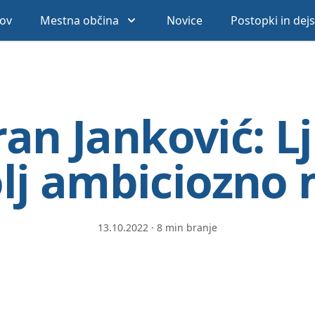
ov
Mestna občina
Novice
Postopki in dej
an Janković: Lj
lj ambiciozno
13.10.2022
·
8 min branje