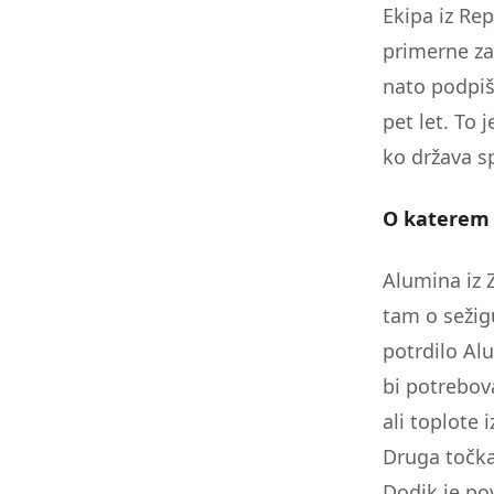
Ekipa iz Rep
primerne za 
nato podpiš
pet let. To 
ko država s
O katerem 
Alumina iz 
tam o sežig
potrdilo Al
bi potrebov
ali toplote
Druga točka 
Dodik je po