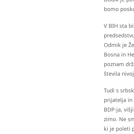
bomo poskusi
V BIH sta bi
predsedstvu
Odmik je Že
Bosna in He
poznam drža
števila nivo
Tudi s srbs
prijatelja i
BDP-ja, viš
zimo. Ne sm
ki je poleti