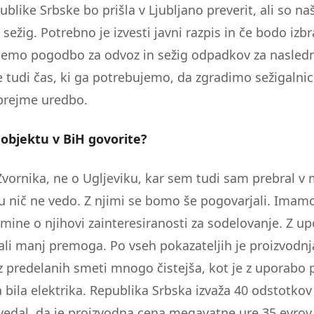
ublike Srbske bo prišla v Ljubljano preverit, ali so n
sežig. Potrebno je izvesti javni razpis in če bodo izbr
emo pogodbo za odvoz in sežig odpadkov za naslednj
je tudi čas, ki ga potrebujemo, da zgradimo sežigalni
prejme uredbo.
objektu v BiH govorite?
Zvornika, ne o Ugljeviku, kar sem tudi sam prebral v 
u nič ne vedo. Z njimi se bomo še pogovarjali. Imamo
umine o njihovi zainteresiranosti za sodelovanje. Z u
ali manj premoga. Po vseh pokazateljih je proizvodnj
 iz predelanih smeti mnogo čistejša, kot je z uporabo
bila elektrika. Republika Srbska izvaža 40 odstotkov 
vedal, da je proizvodna cena megavatne ure 35 evrov 