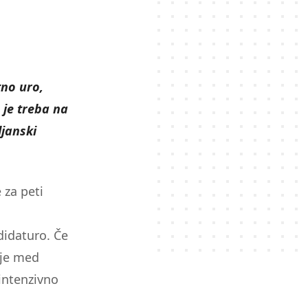
tno uro,
 je treba na
ljanski
 za peti
didaturo. Če
 je med
intenzivno