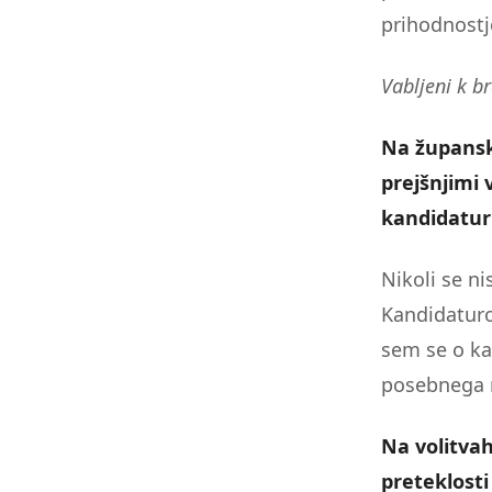
prihodnostj
Vabljeni k br
Na župansk
prejšnjimi 
kandidaturi
Nikoli se n
Kandidaturo
sem se o ka
posebnega r
Na volitvah
preteklost