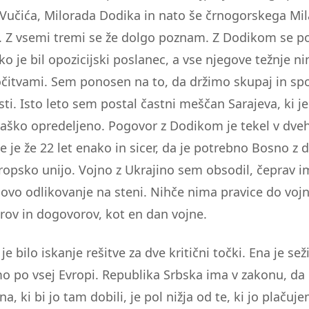
Vučića, Milorada Dodika in nato še črnogorskega Mil
 Z vsemi tremi se že dolgo poznam. Z Dodikom se p
 ko je bil opozicijski poslanec, a vse njegove težnje ni
čitvami. Sem ponosen na to, da držimo skupaj in s
sti. Isto leto sem postal častni meščan Sarajeva, ki je
jaško opredeljeno. Pogovor z Dodikom je tekel v dve
 je že 22 let enako in sicer, da je potrebno Bosno z
Evropsko unijo. Vojno z Ukrajino sem obsodil, čeprav 
ovo odlikovanje na steni. Nihče nima pravice do vojne
rov in dogovorov, kot en dan vojne.
je bilo iskanje rešitve za dve kritični točki. Ena je sež
mo po vsej Evropi. Republika Srbska ima v zakonu, da
na, ki bi jo tam dobili, je pol nižja od te, ki jo plačuj