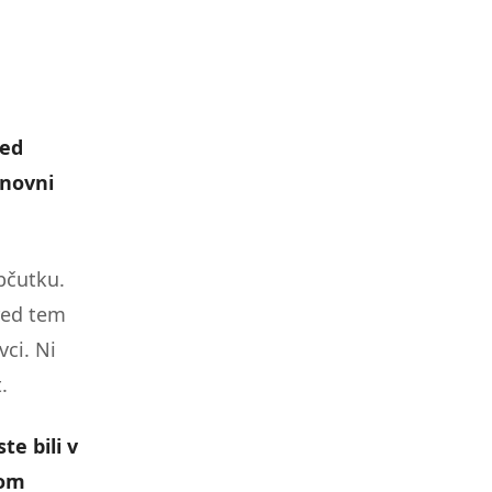
red
onovni
bčutku.
red tem
ci. Ni
.
te bili v
tom