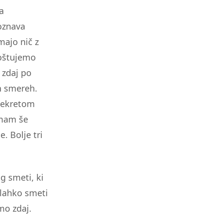
a
oznava
majo nič z
poštujemo
 zdaj po
h smereh.
 dekretom
imam še
. Bolje tri
ig smeti, ki
 lahko smeti
emo zdaj.