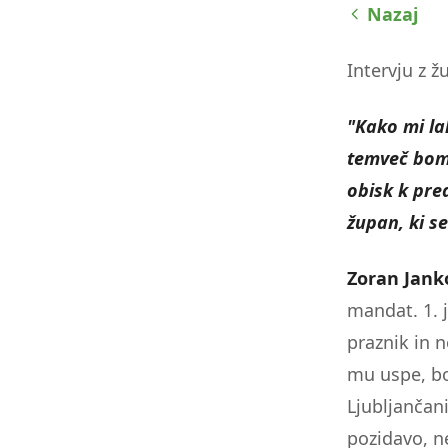
Nazaj
zaslona;
Pritisnite
Control-
Intervju z 
F10,
da
"Kako mi la
odprete
temveč bom 
meni
za
obisk k pre
dostopnost.
župan, ki s
Zoran Jank
mandat. 1. j
praznik in 
mu uspe, bo
Ljubljančan
pozidavo, n