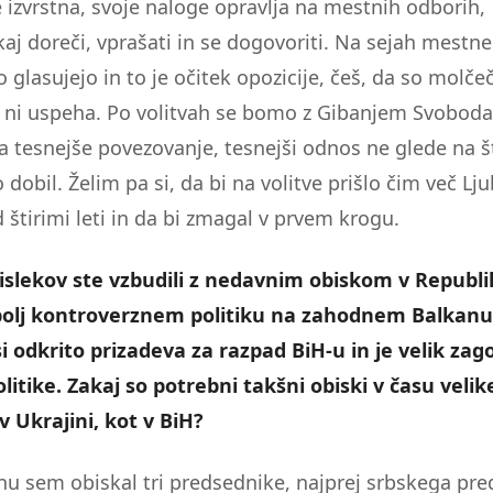
e izvrstna, svoje naloge opravlja na mestnih odborih,
kaj doreči, vprašati in se dogovoriti. Na sejah mestn
glasujejo in to je očitek opozicije, češ, da so molčeč
te ni uspeha. Po volitvah se bomo z Gibanjem Svoboda
za tesnejše povezovanje, tesnejši odnos ne glede na š
o dobil. Želim pa si, da bi na volitve prišlo čim več Lj
 štirimi leti in da bi zmagal v prvem krogu.
slekov ste vzbudili z nedavnim obiskom v Republik
olj kontroverznem politiku na zahodnem Balkanu
si odkrito prizadeva za razpad BiH-u in je velik zag
litike. Zakaj so potrebni takšni obiski v času velik
v Ukrajini, kot v BiH?
u sem obiskal tri predsednike, najprej srbskega pr