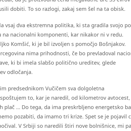
li dobiti. To so razlogi, zakaj sem šel na ta obisk.
la vsaj dva ekstremna politika, ki sta gradila svojo po
 na nacionalni komponenti, kar nikakor ni v redu.
ljko Komšić, ki je bil izvoljen s pomočjo Bošnjakov.
rcegovina nima prihodnosti, če bo prevladoval naci
ve, ki bi imela slabšo politično ureditev, glede
jev odločanja.
kim predsednikom Vučičem sva dolgoletna
n spoštujem to, kar je naredil, od kilometrov avtocest,
jih plač … Do tega, da ima preskrbljeno energetsko ba
emo pozabiti, da imamo tri krize. Spet se je pojavil c
 počival. V Srbiji so naredili štiri nove bolnišnice, mi 