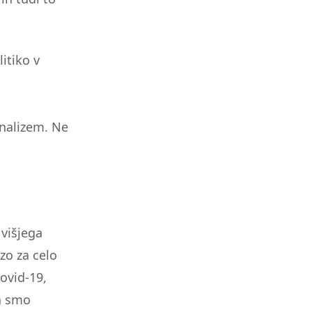
litiko v
onalizem. Ne
 višjega
zo za celo
ovid-19,
pa smo