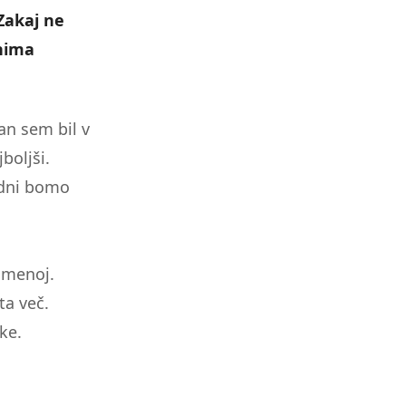
Zakaj ne
pnima
an sem bil v
boljši.
 dni bomo
z menoj.
ta več.
ke.